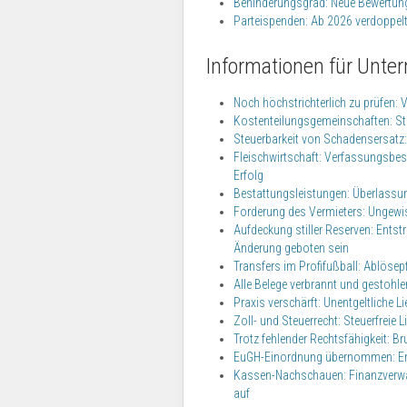
Behinderungsgrad: Neue Bewertung
Parteispenden: Ab 2026 verdoppelt 
Informationen für Unte
Noch höchstrichterlich zu prüfen:
Kostenteilungsgemeinschaften: Steu
Steuerbarkeit von Schadensersatz:
Fleischwirtschaft: Verfassungsbe
Erfolg
Bestattungsleistungen: Überlassu
Forderung des Vermieters: Ungewis
Aufdeckung stiller Reserven: Ents
Änderung geboten sein
Transfers im Profifußball: Ablösep
Alle Belege verbrannt und gestoh
Praxis verschärft: Unentgeltliche 
Zoll- und Steuerrecht: Steuerfreie 
Trotz fehlender Rechtsfähigkeit: 
EuGH-Einordnung übernommen: Ermä
Kassen-Nachschauen: Finanzverwal
auf