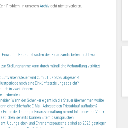
 Kein Problem. In unserem
Archiv
geht nichts verloren.
 Einwurf in Hausbriefkasten des Finanzamts befreit nicht von
ist zur Stellungnahme kann durch mündliche Verhandlung verkürzt
: Luftverkehrsteuer wird zum 01.07.2026 abgesenkt
lustperiode noch eine Einkünfteerzielungsabsicht?
pruch in zwei Ländern
er Leibrenten
neider: Wenn der Schenker eigentlich die Steuer übernehmen wollte
nn eine fehlerhafte E-Mail-Adresse den Fristablauf aufhalten?
 Force der Thüringer Finanzverwaltung nimmt Influencer ins Visier
 staatlichen Benefits können Eltern beanspruchen
ement: Übungsleiter- und Ehrenamtspauschale sind ab 2026 gestiegen