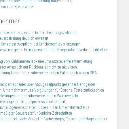
smaßstäbe und Digitalisierung halten Einzug
sich der Steuervorteil
rnehmer
 Vorsteuerabzug evtl. schon im Leistungszeitraum
erbefreiung deutlich erweitert
 Umsatzsteuerpflicht bei Urheberrechtsverletzungen
schwerde gegen Fremdpersonal- und Kooperationsverbot bleibt ohne
ng von Kühlräumen ist keine umsatzsteuerfreie Vermietung
ser Anspruch auf Rückbau ist nicht zu aktivieren
trickung kann in grenzüberschreitenden Fällen auch wegen DBA-
flicht entscheidet über Abzugszeitpunkt gezahlter Handgelder
len: Unternehmer muss Vergütungen für Corona-Tests zurückzahlen
Lieferungen im grenzüberschreitenden Warenverkehr
Lieferungen im Importprozess konkretisiert
Bruchteilsgemeinschaften rücken in den Unternehmerstatus
ßigter Steuersatz für Sudoku-Zeitschriften
tung deckt viele Mängel in Barbershops, Tattoo- und Nagelstudios