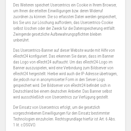
Des Weiteren speichert Usercentrics ein Cookie in Ihrem Browser,
um Ihnen die erteilten Einwilligungen bzw. deren Widerruf
zuordnen zu können. Die so erfassten Daten werden gespeichert,
bis Sie uns zur Löschung auffordern, das Usercentrics-Cookie
selbst löschen oder der Zweck für die Datenspeicherung entfällt.
Zwingende gesetzliche Aufbewahrungspflichten bleiben
unberührt.
Das Usercentrics-Banner auf dieser Website wurde mit Hilfe von
eRecht24 konfiguriert. Das erkennen Sie daran, dass im Banner
das Logo von eRecht24 auftaucht. Um das eRecht24-Logo im
Banner auszuspielen, wird eine Verbindung zum Bildserver von
eRecht24 hergestellt. Hierbei wird auch die IP-Adresse übertragen,
die jedoch nur in anonymisierter Form in den Server-Logs
gespeichert wird. Der Bildserver von eRecht24 befindet sich in
Deutschland bei einem deutschen Anbieter. Das Banner selbst
wird ausschließlich von Usercentrics zur Verfügung gestellt.
Der Einsatz von Usercentrics erfolgt, um die gesetzlich
vorgeschriebenen Einwilligungen für den Einsatz bestimmter
Technologien einzuholen. Rechtsgrundlage hierfür ist Art. 6 Abs.
1 lit. c DSGVO.