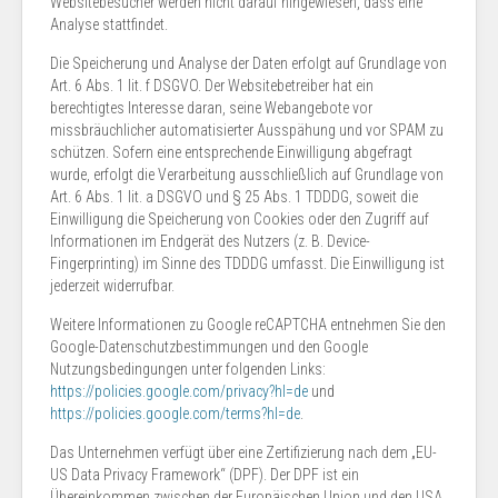
Websitebesucher werden nicht darauf hingewiesen, dass eine
Analyse stattfindet.
Die Speicherung und Analyse der Daten erfolgt auf Grundlage von
Art. 6 Abs. 1 lit. f DSGVO. Der Websitebetreiber hat ein
berechtigtes Interesse daran, seine Webangebote vor
missbräuchlicher automatisierter Ausspähung und vor SPAM zu
schützen. Sofern eine entsprechende Einwilligung abgefragt
wurde, erfolgt die Verarbeitung ausschließlich auf Grundlage von
Art. 6 Abs. 1 lit. a DSGVO und § 25 Abs. 1 TDDDG, soweit die
Einwilligung die Speicherung von Cookies oder den Zugriff auf
Informationen im Endgerät des Nutzers (z. B. Device-
Fingerprinting) im Sinne des TDDDG umfasst. Die Einwilligung ist
jederzeit widerrufbar.
Weitere Informationen zu Google reCAPTCHA entnehmen Sie den
Google-Datenschutzbestimmungen und den Google
Nutzungsbedingungen unter folgenden Links:
https://policies.google.com/privacy?hl=de
und
https://policies.google.com/terms?hl=de
.
Das Unternehmen verfügt über eine Zertifizierung nach dem „EU-
US Data Privacy Framework“ (DPF). Der DPF ist ein
Übereinkommen zwischen der Europäischen Union und den USA,